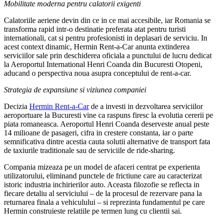
Mobilitate moderna pentru calatorii exigenti
Calatoriile aeriene devin din ce in ce mai accesibile, iar Romania se
transforma rapid intr-o destinatie preferata atat pentru turisti
internationali, cat si pentru profesionisti in deplasari de serviciu. In
acest context dinamic, Hermin Rent-a-Car anunta extinderea
serviciilor sale prin deschiderea oficiala a punctului de lucru dedicat
la Aeroportul International Henri Coanda din Bucuresti Otopeni,
aducand o perspectiva noua asupra conceptului de rent-a-car.
Strategia de expansiune si viziunea companiei
Decizia
Hermin Rent-a-Car
de a investi in dezvoltarea serviciilor
aeroportuare la Bucuresti vine ca raspuns firesc la evolutia cererii pe
piata romaneasca. Aeroportul Henri Coanda deserveste anual peste
14 milioane de pasageri, cifra in crestere constanta, iar o parte
semnificativa dintre acestia cauta solutii alternative de transport fata
de taxiurile traditionale sau de serviciile de ride-sharing.
Compania mizeaza pe un model de afaceri centrat pe experienta
utilizatorului, eliminand punctele de frictiune care au caracterizat
istoric industria inchirierilor auto. Aceasta filozofie se reflecta in
fiecare detaliu al serviciului – de la procesul de rezervare pana la
returnarea finala a vehiculului – si reprezinta fundamentul pe care
Hermin construieste relatiile pe termen lung cu clientii sai.