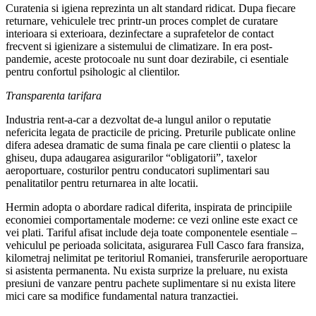
Curatenia si igiena reprezinta un alt standard ridicat. Dupa fiecare
returnare, vehiculele trec printr-un proces complet de curatare
interioara si exterioara, dezinfectare a suprafetelor de contact
frecvent si igienizare a sistemului de climatizare. In era post-
pandemie, aceste protocoale nu sunt doar dezirabile, ci esentiale
pentru confortul psihologic al clientilor.
Transparenta tarifara
Industria rent-a-car a dezvoltat de-a lungul anilor o reputatie
nefericita legata de practicile de pricing. Preturile publicate online
difera adesea dramatic de suma finala pe care clientii o platesc la
ghiseu, dupa adaugarea asigurarilor “obligatorii”, taxelor
aeroportuare, costurilor pentru conducatori suplimentari sau
penalitatilor pentru returnarea in alte locatii.
Hermin adopta o abordare radical diferita, inspirata de principiile
economiei comportamentale moderne: ce vezi online este exact ce
vei plati. Tariful afisat include deja toate componentele esentiale –
vehiculul pe perioada solicitata, asigurarea Full Casco fara fransiza,
kilometraj nelimitat pe teritoriul Romaniei, transferurile aeroportuare
si asistenta permanenta. Nu exista surprize la preluare, nu exista
presiuni de vanzare pentru pachete suplimentare si nu exista litere
mici care sa modifice fundamental natura tranzactiei.