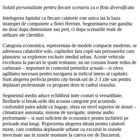
Solutii personalizate pentru fiecare scenariu cu o flota diversificata
Intelegerea faptului ca fiecare calatorie este unica sta la baza
strategiei de compunere a flotei Hermin. Segmentarea este gandita
nu doar dupa dimensiune sau pret, ci dupa scenariile reale de
utilizare ale clientilor.
Categoria economica, reprezentata de modele compacte moderne, se
adreseaza calatorilor solo, cuplurilor fara copii sau persoanelor care
planuiesc sa exploreze exclusiv mediul urban. Aceste vehicule
exceleaza la parcari in spatii restranse, au un consum foarte redus de
carburant – important in contextul preturilor actuale – si ofera
agilitatea necesara pentru navigarea in traficul intens al capitalei.
Sunt alegerea perfecta pentru city-break-uri de 2-3 zile sau pentru
deplasari profesionale cu program dens in cadrul orasului.
Segmentul mediu aduce echilibrul intre costuri si versatilitate.
Berlinele si break-urile din aceasta categorie pot acomoda
confortabil patru adulti cu bagaje, ofera un nivel superior de dotari –
climatizare automata, sisteme de navigatie, sisteme audio
performante – si sunt suficient de economice pentru inchirieri pe
perioade mai lungi. Reprezenta alegerea ideala pentru calatorii
mixte, care combina deplasarile urbane cu excursii in orasele
invecinate sau in zonele montane la cateva ore de Bucuresti.