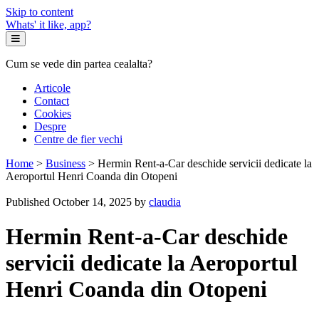
Skip to content
Whats' it like, app?
Cum se vede din partea cealalta?
Articole
Contact
Cookies
Despre
Centre de fier vechi
Home
>
Business
>
Hermin Rent-a-Car deschide servicii dedicate la
Aeroportul Henri Coanda din Otopeni
Published October 14, 2025 by
claudia
Hermin Rent-a-Car deschide
servicii dedicate la Aeroportul
Henri Coanda din Otopeni