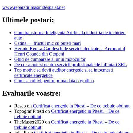
www.reparatii-masinidespalat.net
Ultimele postari:
Cum transforma Inteligenta Artificiala industria de inchirieri
auto
Catina — fructul mic cu puteri mari
Hermin Rent-a-Car deschide servicii dedicate la Aeroportul
Henri Coanda din Otopeni
Ghid de cumparare al unui motocultor
De ce sa optezi pentru servicii profesionale de infiintari SRL
Top motive sa devii auditor energetic si sa intocmesti
certificate energetice
Cum sa cultivi pentru prima data o gradina
Evaluarile voastre:
Resep
on
Certificat energetic in Pitesti – De ce trebuie obtinut
Topograf Pitesti
on
Certificat energetic in Pitesti – De ce
trebuie obtinut
TheMaster2020
on
Certificat energetic in Pitesti – De ce
trebuie obtinut
Iulia P.
on
Certificat energetic in Pitesti – De ce trebuie obtinut