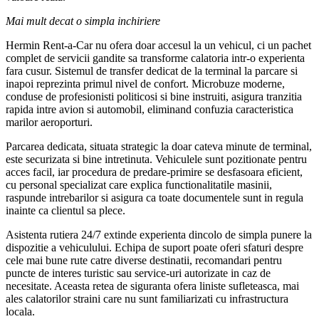
Mai mult decat o simpla inchiriere
Hermin Rent-a-Car nu ofera doar accesul la un vehicul, ci un pachet
complet de servicii gandite sa transforme calatoria intr-o experienta
fara cusur. Sistemul de transfer dedicat de la terminal la parcare si
inapoi reprezinta primul nivel de confort. Microbuze moderne,
conduse de profesionisti politicosi si bine instruiti, asigura tranzitia
rapida intre avion si automobil, eliminand confuzia caracteristica
marilor aeroporturi.
Parcarea dedicata, situata strategic la doar cateva minute de terminal,
este securizata si bine intretinuta. Vehiculele sunt pozitionate pentru
acces facil, iar procedura de predare-primire se desfasoara eficient,
cu personal specializat care explica functionalitatile masinii,
raspunde intrebarilor si asigura ca toate documentele sunt in regula
inainte ca clientul sa plece.
Asistenta rutiera 24/7 extinde experienta dincolo de simpla punere la
dispozitie a vehiculului. Echipa de suport poate oferi sfaturi despre
cele mai bune rute catre diverse destinatii, recomandari pentru
puncte de interes turistic sau service-uri autorizate in caz de
necesitate. Aceasta retea de siguranta ofera liniste sufleteasca, mai
ales calatorilor straini care nu sunt familiarizati cu infrastructura
locala.