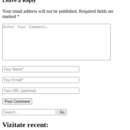
Leave a Reply
Your email address will not be published.
Required fields are
marked
*
Your
Comment
Your
Name
Your
Email
Your
Website
URL
Primary
Search
for:
Sidebar
Vizitate recent: