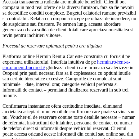
Aceasta transparenta radicala are multiple beneficii. Clientii pot
compara in mod real oferte de la diversi furnizori, fara sa fie nevoiti
sa decodifice conditii complexe. Bugetul calatoriei ramane previzibil
si controlabil. Relatia cu compania incepe pe o baza de incredere, nu
de suspiciune sau frustrare. Pe termen lung, aceasta abordare
genereaza o baza solida de clienti loiali care apreciaza onestitatea si
revin pentru inchirieri viitoare.
Procesul de rezervare optimizat pentru era digitala
Platforma online Hermin Rent-a-Car este construita cu focusul pe
experienta utilizatorului. Interfata intuitiva de pe
hermin.ro/rent-a-
car-otopeni-bucuresti/
ghideaza clientii care urmeaza sa aterizeze in
Otopeni prin pasii necesari fara sa ii copleseasca cu optiuni inutile
sau cerinte birocratice excesive. Campurile de completat sunt
minimale – date, interval orar, categorie vehicul preferata si
informatii de contact – permitand finalizarea rezervarii in sub trei
minute.
Confirmarea instantanee ofera certitudine imediata, eliminand
anxietatea asteptarii unui email de confirmare care poate sa vina sau
nu. Voucher-ul de rezervare contine toate detaliile necesare – numar
de referinta, instructiuni de intalnire, persoana de contact cu numar
de telefon direct si informatii despre vehiculul rezervat. Clientul
poate accesa oricand aceste informatii din contul sau online sau din