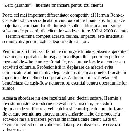
“Zero garantie” – libertate financiara pentru toti clientii
Poate cel mai important diferentiator competitiv al Hermin Rent-a-
Car este politica sa radicala privind garantiile financiare. In timp ce
majoritatea companiilor din industrie solicita blocarea unor sume
substantiale pe cardurile clientilor – adesea intre 500 si 2000 de euro
– Hermin elimina complet aceasta cerinta. Impactul este imediat si
semnificativ pentru toate categoriile de calatori.
Pentru turistii tineri sau familiile cu bugete limitate, absenta garantiei
inseamna ca pot aloca intreaga suma disponibila pentru experiente
memorabile – hoteluri confortabile, restaurante locale autentice sau
activitati culturale. Profesionistii in deplasare de afaceri evita
complicatiile administrative legate de justificarea sumelor blocate in
rapoartele de cheltuieli corporative. Antreprenorii si freelancerii
beneficiaza de cash-flow neintrerupt, esential pentru operatiunile lor
zilnice.
Aceasta abordare nu este rezultatul unei decizii usoare. Hermin a
investit in sisteme moderne de evaluare a riscului, proceduri
riguroase de verificare a vehiculelor si tehnologie de monitorizare a
flotei care permit mentinerea unor standarde inalte de protectie a
activelor fara a transfera povara financiara catre client. Este un
exemplu perfect de inovatie orientata spre utilizator care creeaza
valoare reala.