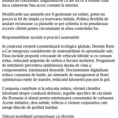
emailul de confirmare, asigurandu-se ca are tot ce ii trebuie chiar
daca calatoreste fara acces constant la internet.
Modificarile sau anularile pot fi gestionate tot online, printr-un
proces la fel de simplu ca rezervarea initiala. Politica flexibila de
anulare recunoaste ca planurile se pot schimba si nu penalizeaza
excesiv clientii pentru circumstante in afara controlului lor.
Responsabilitate sociala si practici sustenabile
In contextul cresterii constientizarii ecologice globale, Hermin Rent-
a-Car integreaza considerente de sustenabilitate in operatiunile sale.
Flota include proportii crescande de vehicule hibride si cu consum
redus, reducand amprenta de carbon a fiecarei inchirieri. Programele
de intretinere preventiva optimizeaza durata de viata a
componentelor, minimizand deseurile. Documentatia digitalizata
reduce consumul de hartie, iar sistemele de management al flotei
optimizeaza rutele de transfer, reducand kilometrii parcursi in gol.
Compania contribuie si la educatia rutiera, oferind clientilor
informatii despre condusul defensiv, regulile specifice de circulatie
din Romania si sfaturi pentru minimizarea consumului de carburant.
Aceste initiative, desi subtile, reflecta o viziune corporativa care
merge dincolo de profitul imediat.
Viitorul mobilitatii aeroportuare cu Hermin