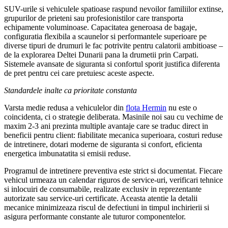
SUV-urile si vehiculele spatioase raspund nevoilor familiilor extinse,
grupurilor de prieteni sau profesionistilor care transporta
echipamente voluminoase. Capacitatea generoasa de bagaje,
configuratia flexibila a scaunelor si performantele superioare pe
diverse tipuri de drumuri le fac potrivite pentru calatorii ambitioase –
de la explorarea Deltei Dunarii pana la drumetii prin Carpati.
Sistemele avansate de siguranta si confortul sporit justifica diferenta
de pret pentru cei care pretuiesc aceste aspecte.
Standardele inalte ca prioritate constanta
Varsta medie redusa a vehiculelor din
flota Hermin
nu este o
coincidenta, ci o strategie deliberata. Masinile noi sau cu vechime de
maxim 2-3 ani prezinta multiple avantaje care se traduc direct in
beneficii pentru client: fiabilitate mecanica superioara, costuri reduse
de intretinere, dotari moderne de siguranta si confort, eficienta
energetica imbunatatita si emisii reduse.
Programul de intretinere preventiva este strict si documentat. Fiecare
vehicul urmeaza un calendar riguros de service-uri, verificari tehnice
si inlocuiri de consumabile, realizate exclusiv in reprezentante
autorizate sau service-uri certificate. Aceasta atentie la detalii
mecanice minimizeaza riscul de defectiuni in timpul inchirierii si
asigura performante constante ale tuturor componentelor.