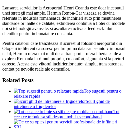
Lansarea serviciilor la Aeroportul Henri Coanda este doar inceputul
unei strategii mai ample. Hermin Rent-a-Car vizeaza sa devina
referinta in industria romaneasca de inchirieri auto prin mentinerea
standardelor inalte de calitate, extinderea continua a flotei cu modele
noi si tehnologii avansate, si ascultarea activa a feedback-ului
clientilor pentru imbunatatire constanta.
Pentru calatorii care tranziteaza Bucurestiul folosind aeroportul din
Otopeni indiferent ca sosesc pentru prima data sau se intorc in orasul
natal, Hermin ofera mai mult decat transport – ofera libertatea de a
explora Romania in ritmul propriu, cu confort, siguranta si la preturi
corecte. Acesta este viitorul inchirierilor auto: simplu, transparent si
centrat pe nevoile reale ale oamenilor.
Related Posts
Top sugestii pentru o
relaxare rapida
Scurt ghid de
intretinere a frigiderelor
Tot
ceea ce trebuie sa stii despre mobila second-hand