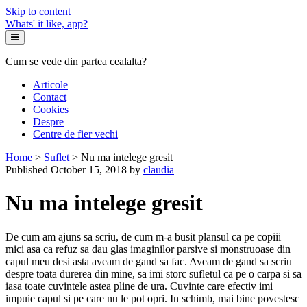
Skip to content
Whats' it like, app?
Cum se vede din partea cealalta?
Articole
Contact
Cookies
Despre
Centre de fier vechi
Home
>
Suflet
>
Nu ma intelege gresit
Published October 15, 2018 by
claudia
Nu ma intelege gresit
De cum am ajuns sa scriu, de cum m-a busit plansul ca pe copiii
mici asa ca refuz sa dau glas imaginilor parsive si monstruoase din
capul meu desi asta aveam de gand sa fac. Aveam de gand sa scriu
despre toata durerea din mine, sa imi storc sufletul ca pe o carpa si sa
iasa toate cuvintele astea pline de ura. Cuvinte care efectiv imi
impuie capul si pe care nu le pot opri. In schimb, mai bine povestesc