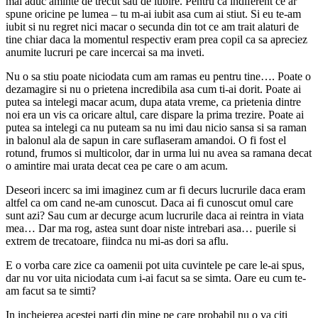
mai aduc aminte de trecut sau de iubire. Pentru ca indiferent ce ar
spune oricine pe lumea – tu m-ai iubit asa cum ai stiut. Si eu te-am
iubit si nu regret nici macar o secunda din tot ce am trait alaturi de
tine chiar daca la momentul respectiv eram prea copil ca sa apreciez
anumite lucruri pe care incercai sa ma inveti.
Nu o sa stiu poate niciodata cum am ramas eu pentru tine…. Poate o
dezamagire si nu o prietena incredibila asa cum ti-ai dorit. Poate ai
putea sa intelegi macar acum, dupa atata vreme, ca prietenia dintre
noi era un vis ca oricare altul, care dispare la prima trezire. Poate ai
putea sa intelegi ca nu puteam sa nu imi dau nicio sansa si sa raman
in balonul ala de sapun in care suflaseram amandoi. O fi fost el
rotund, frumos si multicolor, dar in urma lui nu avea sa ramana decat
o amintire mai urata decat cea pe care o am acum.
Deseori incerc sa imi imaginez cum ar fi decurs lucrurile daca eram
altfel ca om cand ne-am cunoscut. Daca ai fi cunoscut omul care
sunt azi? Sau cum ar decurge acum lucrurile daca ai reintra in viata
mea… Dar ma rog, astea sunt doar niste intrebari asa… puerile si
extrem de trecatoare, fiindca nu mi-as dori sa aflu.
E o vorba care zice ca oamenii pot uita cuvintele pe care le-ai spus,
dar nu vor uita niciodata cum i-ai facut sa se simta. Oare eu cum te-
am facut sa te simti?
In incheierea acestei parti din mine pe care probabil nu o va citi