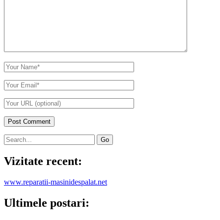
Comment
Your
Name
Your
Email
Your
Website
URL
Primary
Search
for:
Sidebar
Vizitate recent:
www.reparatii-masinidespalat.net
Ultimele postari: