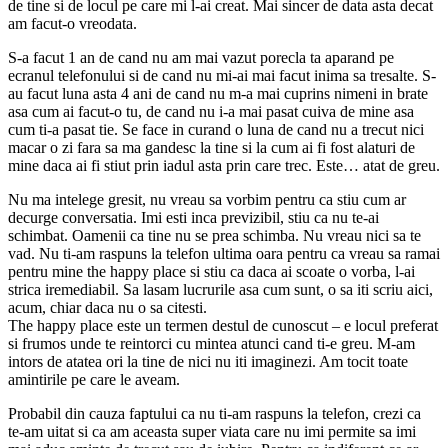
de tine si de locul pe care mi l-ai creat. Mai sincer de data asta decat
am facut-o vreodata.
S-a facut 1 an de cand nu am mai vazut porecla ta aparand pe
ecranul telefonului si de cand nu mi-ai mai facut inima sa tresalte. S-
au facut luna asta 4 ani de cand nu m-a mai cuprins nimeni in brate
asa cum ai facut-o tu, de cand nu i-a mai pasat cuiva de mine asa
cum ti-a pasat tie. Se face in curand o luna de cand nu a trecut nici
macar o zi fara sa ma gandesc la tine si la cum ai fi fost alaturi de
mine daca ai fi stiut prin iadul asta prin care trec. Este… atat de greu.
Nu ma intelege gresit, nu vreau sa vorbim pentru ca stiu cum ar
decurge conversatia. Imi esti inca previzibil, stiu ca nu te-ai
schimbat. Oamenii ca tine nu se prea schimba. Nu vreau nici sa te
vad. Nu ti-am raspuns la telefon ultima oara pentru ca vreau sa ramai
pentru mine the happy place si stiu ca daca ai scoate o vorba, l-ai
strica iremediabil. Sa lasam lucrurile asa cum sunt, o sa iti scriu aici,
acum, chiar daca nu o sa citesti.
The happy place este un termen destul de cunoscut – e locul preferat
si frumos unde te reintorci cu mintea atunci cand ti-e greu. M-am
intors de atatea ori la tine de nici nu iti imaginezi. Am tocit toate
amintirile pe care le aveam.
Probabil din cauza faptului ca nu ti-am raspuns la telefon, crezi ca
te-am uitat si ca am aceasta super viata care nu imi permite sa imi