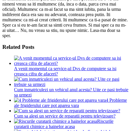
nimeni vreau sa iti multumesc (da, inca o data, parca ceva mai
oficial). Multumesc ca m-ai facut sa ma simt iubita, pana la urma
indiferent daca era sau nu adevarat, conteaza prea putin. Iti
multumesc ca mi-ai creat criterii. Iti multumesc ca ti-a pasat de mine.
Sper ca si eu te-am facut sa simti ceva frumos. Si mai sper ca nu m-
ai uitat… Nu, nu vreau sa stiu, nu spune nimic. Lasa-ma doar sa
sper.
Related Posts
A venit momentul ca service-ul Dvs de computere sa isi
creasca cifra de afaceri?
Cum inmatriculezi un vehicul anul acesta? Uite ce pasi trebuie
sa urmezi
4 Probleme
ale frigiderului care pot aparea vara
Cum sa alegi un service de reparatii pentru televizoare?
Riscurile
curatarii chimice a hainelor acasa