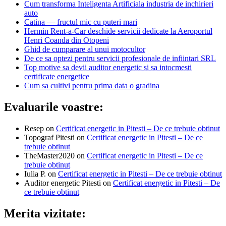
Cum transforma Inteligenta Artificiala industria de inchirieri
auto
Catina — fructul mic cu puteri mari
Hermin Rent-a-Car deschide servicii dedicate la Aeroportul
Henri Coanda din Otopeni
Ghid de cumparare al unui motocultor
De ce sa optezi pentru servicii profesionale de infiintari SRL
Top motive sa devii auditor energetic si sa intocmesti
certificate energetice
Cum sa cultivi pentru prima data o gradina
Evaluarile voastre:
Resep
on
Certificat energetic in Pitesti – De ce trebuie obtinut
Topograf Pitesti
on
Certificat energetic in Pitesti – De ce
trebuie obtinut
TheMaster2020
on
Certificat energetic in Pitesti – De ce
trebuie obtinut
Iulia P.
on
Certificat energetic in Pitesti – De ce trebuie obtinut
Auditor energetic Pitesti
on
Certificat energetic in Pitesti – De
ce trebuie obtinut
Merita vizitate: